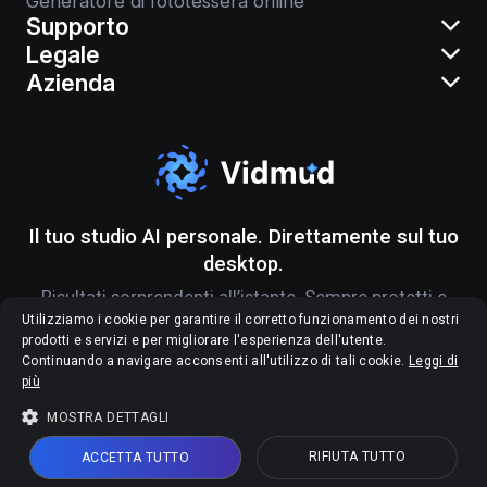
Generatore di fototessera online
Supporto
Legale
Azienda
Il tuo studio AI personale. Direttamente sul tuo
desktop.
Risultati sorprendenti all’istante. Sempre protetti e
solo tuoi.
Utilizziamo i cookie per garantire il corretto funzionamento dei nostri
prodotti e servizi e per migliorare l'esperienza dell'utente.
Continuando a navigare acconsenti all'utilizzo di tali cookie.
Leggi di
più
MOSTRA DETTAGLI
Copyright © 2026 Vidmud. Tutti i diritti riservati.
RIFIUTA TUTTO
ACCETTA TUTTO