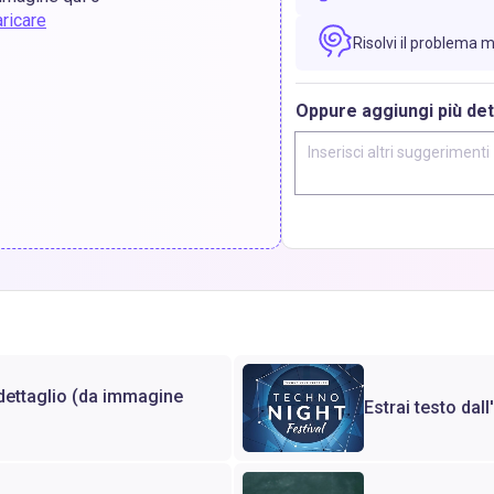
aricare
Risolvi il problema 
Oppure aggiungi più dett
 dettaglio (da immagine
Estrai testo dal