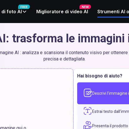
FREE
NEW
 di foto AI
Miglioratore di video AI
Strumenti AI o
: trasforma le immagini i
gine AI : analizza e scansiona il contenuto visivo per ottenere
precisa e dettagliata.
Hai bisogno di aiuto?
Descrivi l'immagine 
Estrai testo dall'im
Presenta il prodotto
mmagine qui o