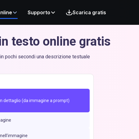
nline
Supporto
Scarica gratis
n testo online gratis
 in pochi secondi una descrizione testuale
in dettaglio (da immagine a prompt)
magine
 nell'immagine